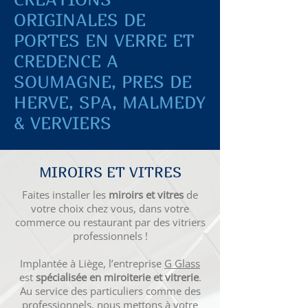
ORIGINALES DE
PORTES EN VERRE ET
CREDENCE A
SOUMAGNE, PRES DE
HERVE, SPA, MALMEDY
& VERVIERS
MIROIRS ET VITRES
Faites installer les
miroirs et vitres
de
votre choix chez vous, dans votre
commerce ou restaurant par des vitriers
professionnels !
Implantée à Liège, l’entreprise
G Glass
est
spécialisée en miroiterie et vitrerie
.
Au service des particuliers comme des
professionnels, nous mettons à votre